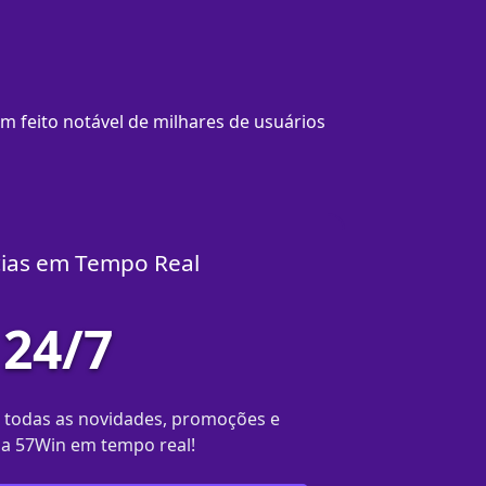
m feito notável de milhares de usuários
cias em Tempo Real
24/7
e todas as novidades, promoções e
a 57Win em tempo real!