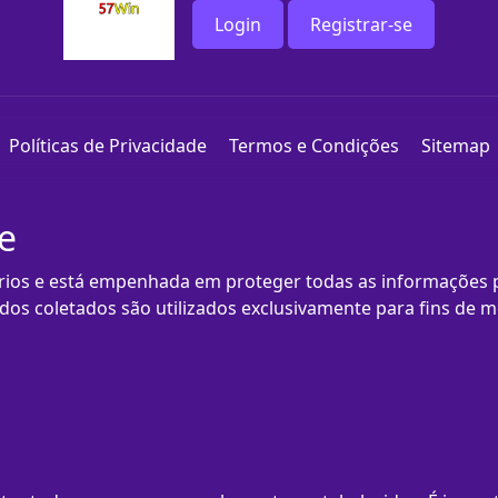
Login
Registrar-se
Políticas de Privacidade
Termos e Condições
Sitemap
de
ários e está empenhada em proteger todas as informações 
os coletados são utilizados exclusivamente para fins de m