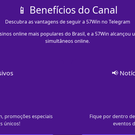
📱 Benefícios do Canal
Descubra as vantagens de seguir a 57Win no Telegram
sinos online mais populares do Brasil, e a 57Win alcançou u
simultâneos online.
sivos
📢 Notí
m, promoções especiais
Fique por dentro d
s únicos!
eventos d