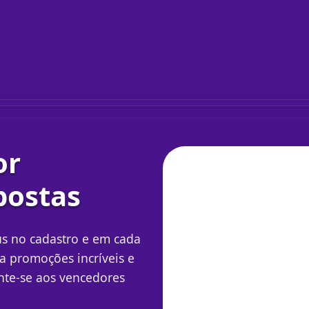
or
postas
s no cadastro e em cada
a promoções incríveis e
unte-se aos vencedores