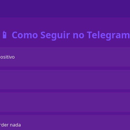
📱 Como Seguir no Telegram
ositivo
erder nada