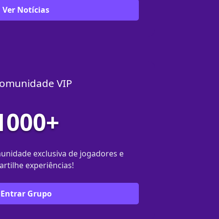
Ver Notícias
Comunidade VIP
1000+
unidade exclusiva de jogadores e
rtilhe experiências!
Entrar Grupo