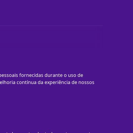
pessoais fornecidas durante o uso de
elhoria contínua da experiência de nossos