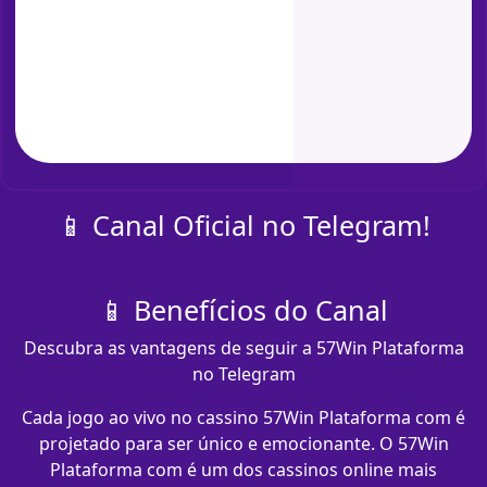
📱 Canal Oficial no Telegram!
📱 Benefícios do Canal
Descubra as vantagens de seguir a 57Win Plataforma
no Telegram
Cada jogo ao vivo no cassino 57Win Plataforma com​ é
projetado para ser único e emocionante. O 57Win
Plataforma com​ é um dos cassinos online mais