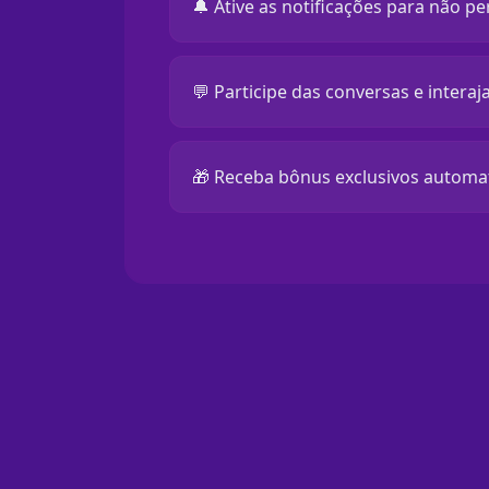
🔔 Ative as notificações para não p
💬 Participe das conversas e interaj
🎁 Receba bônus exclusivos autom