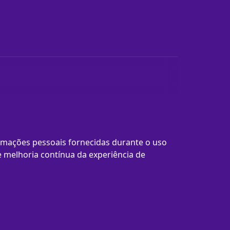
rmações pessoais fornecidas durante o uso
e melhoria contínua da experiência de