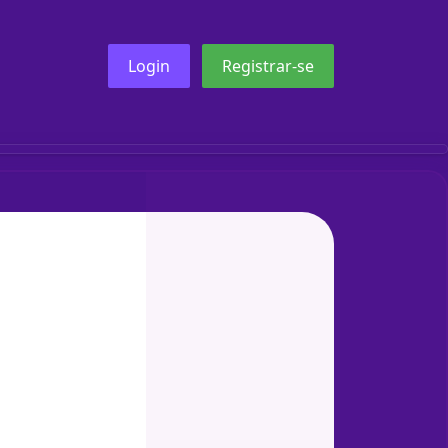
Login
Registrar-se