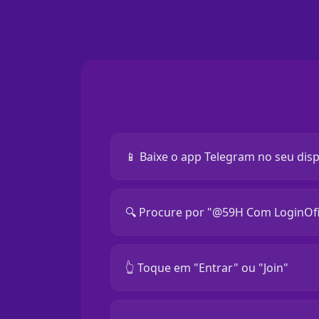
📱 Baixe o app Telegram no seu disp
🔍 Procure por "@59H Com LoginOfi
👆 Toque em "Entrar" ou "Join"