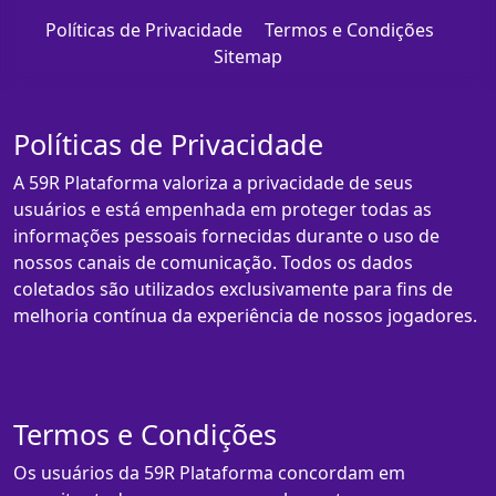
Políticas de Privacidade
Termos e Condições
Sitemap
Políticas de Privacidade
A 59R Plataforma valoriza a privacidade de seus
usuários e está empenhada em proteger todas as
informações pessoais fornecidas durante o uso de
nossos canais de comunicação. Todos os dados
coletados são utilizados exclusivamente para fins de
melhoria contínua da experiência de nossos jogadores.
Termos e Condições
Os usuários da 59R Plataforma concordam em