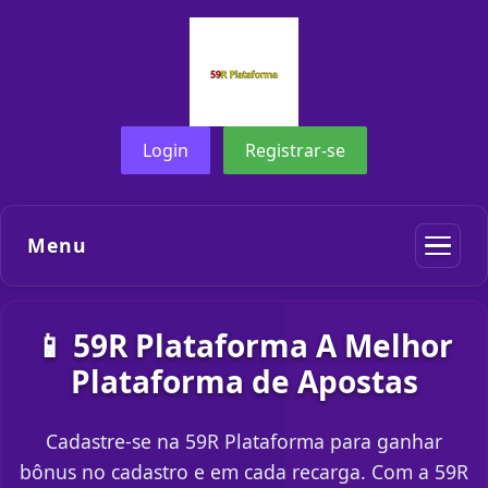
Login
Registrar-se
Menu
📱 59R Plataforma A Melhor
Plataforma de Apostas
Cadastre-se na 59R Plataforma para ganhar
bônus no cadastro e em cada recarga. Com a 59R