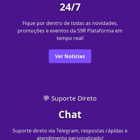
24/7
Fique por dentro de todas as novidades,
promoções e eventos da 59R Plataforma em
tempo real!
Ver Notícias
💬 Suporte Direto
Chat
Suporte direto via Telegram, respostas rápidas e
atendimento personalizado!