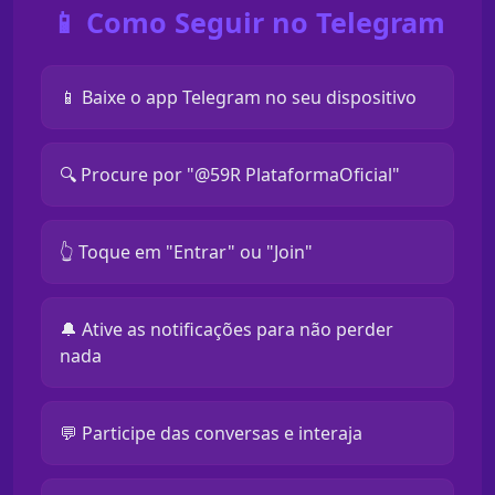
📱 Como Seguir no Telegram
📱 Baixe o app Telegram no seu dispositivo
🔍 Procure por "@59R PlataformaOficial"
👆 Toque em "Entrar" ou "Join"
🔔 Ative as notificações para não perder
nada
💬 Participe das conversas e interaja