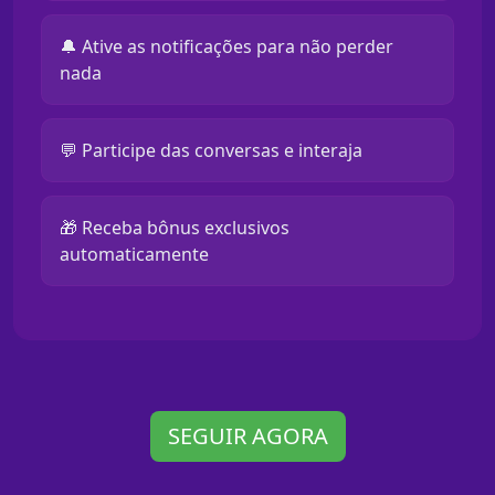
🔔 Ative as notificações para não perder
nada
💬 Participe das conversas e interaja
🎁 Receba bônus exclusivos
automaticamente
SEGUIR AGORA