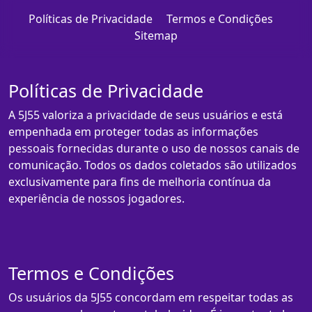
Políticas de Privacidade
Termos e Condições
Sitemap
Políticas de Privacidade
A 5J55 valoriza a privacidade de seus usuários e está
empenhada em proteger todas as informações
pessoais fornecidas durante o uso de nossos canais de
comunicação. Todos os dados coletados são utilizados
exclusivamente para fins de melhoria contínua da
experiência de nossos jogadores.
Termos e Condições
Os usuários da 5J55 concordam em respeitar todas as