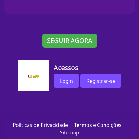
SEGUIR AGORA
Acessos
Login
Registrar-se
Políticas de Privacidade
Termos e Condições
Sitemap