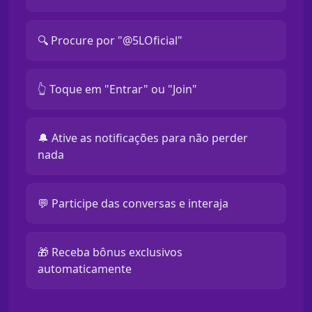
🔍 Procure por "@5LOficial"
👆 Toque em "Entrar" ou "Join"
🔔 Ative as notificações para não perder
nada
💬 Participe das conversas e interaja
🎁 Receba bônus exclusivos
automaticamente