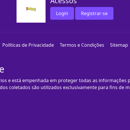
Acessos
Login
Registrar-se
Políticas de Privacidade
Termos e Condições
Sitemap
de
ários e está empenhada em proteger todas as informações p
os coletados são utilizados exclusivamente para fins de m