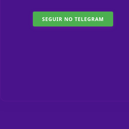
SEGUIR NO TELEGRAM