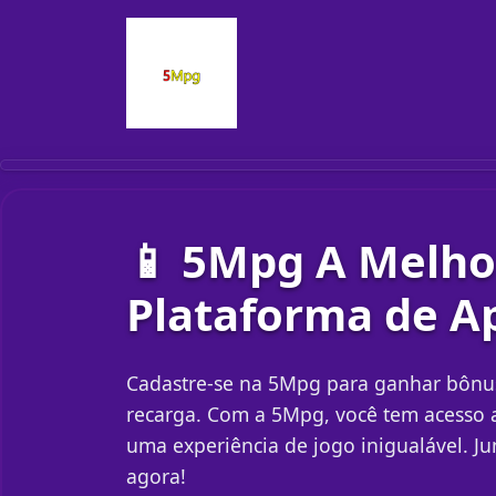
📱 5Mpg A Melho
Plataforma de A
Cadastre-se na 5Mpg para ganhar bônu
recarga. Com a 5Mpg, você tem acesso a
uma experiência de jogo inigualável. J
agora!