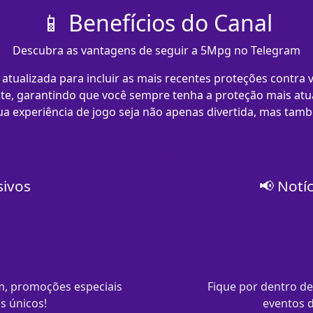
📱 Benefícios do Canal
Descubra as vantagens de seguir a 5Mpg no Telegram
atualizada para incluir as mais recentes proteções contra 
te, garantindo que você sempre tenha a proteção mais atua
ua experiência de jogo seja não apenas divertida, mas ta
sivos
📢 Notí
m, promoções especiais
Fique por dentro d
s únicos!
eventos 