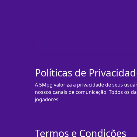
Políticas de Privacida
A 5Mpg valoriza a privacidade de seus usu
nossos canais de comunicação. Todos os dad
jogadores.
Termos e Condições