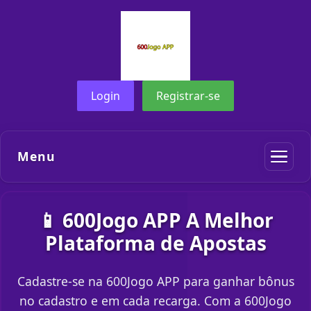
Login
Registrar-se
Menu
📱 600Jogo APP A Melhor
Plataforma de Apostas
Cadastre-se na 600Jogo APP para ganhar bônus
no cadastro e em cada recarga. Com a 600Jogo