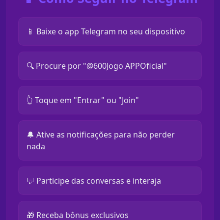
📱 Baixe o app Telegram no seu dispositivo
🔍 Procure por "@600Jogo APPOficial"
👆 Toque em "Entrar" ou "Join"
🔔 Ative as notificações para não perder
nada
💬 Participe das conversas e interaja
🎁 Receba bônus exclusivos