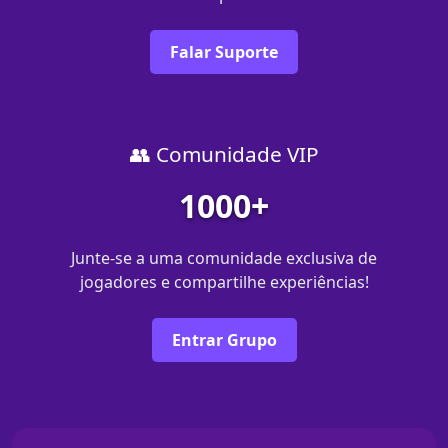
Falar Suporte
👥 Comunidade VIP
1000+
Junte-se a uma comunidade exclusiva de
jogadores e compartilhe experiências!
Entrar Grupo