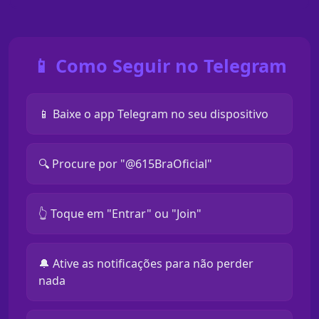
📱 Como Seguir no Telegram
📱 Baixe o app Telegram no seu dispositivo
🔍 Procure por "@615BraOficial"
👆 Toque em "Entrar" ou "Join"
🔔 Ative as notificações para não perder
nada