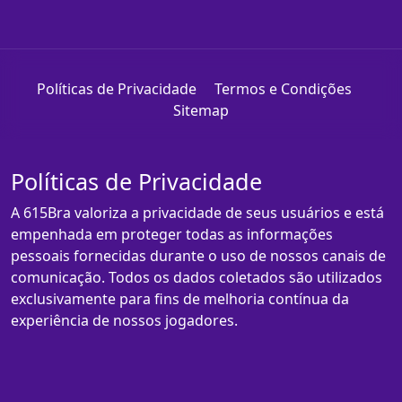
Políticas de Privacidade
Termos e Condições
Sitemap
Políticas de Privacidade
A 615Bra valoriza a privacidade de seus usuários e está
empenhada em proteger todas as informações
pessoais fornecidas durante o uso de nossos canais de
comunicação. Todos os dados coletados são utilizados
exclusivamente para fins de melhoria contínua da
experiência de nossos jogadores.