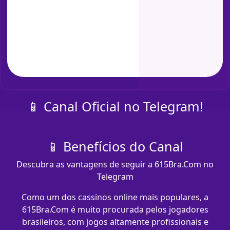
📱 Canal Oficial no Telegram!
📱 Benefícios do Canal
Descubra as vantagens de seguir a 615Bra.Com no
Telegram
Como um dos cassinos online mais populares, a
615Bra.Com é muito procurada pelos jogadores
brasileiros, com jogos altamente profissionais e