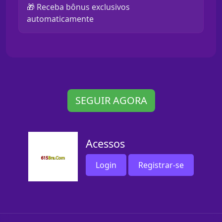
🎁 Receba bônus exclusivos
automaticamente
SEGUIR AGORA
Acessos
Login
Registrar-se