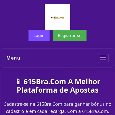
Login
Registrar-se
Menu
📱 615Bra.Com A Melhor
Plataforma de Apostas
Cadastre-se na 615Bra.Com para ganhar bônus no
cadastro e em cada recarga. Com a 615Bra.Com,