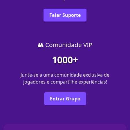
Falar Suporte
👥 Comunidade VIP
1000+
Junte-se a uma comunidade exclusiva de
jogadores e compartilhe experiências!
Entrar Grupo