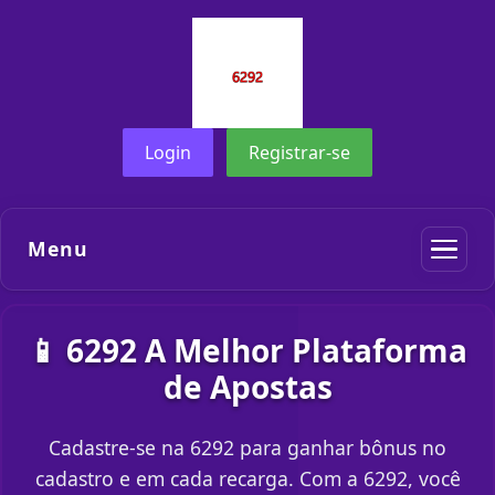
Login
Registrar-se
Menu
📱 6292 A Melhor Plataforma
de Apostas
Cadastre-se na 6292 para ganhar bônus no
cadastro e em cada recarga. Com a 6292, você