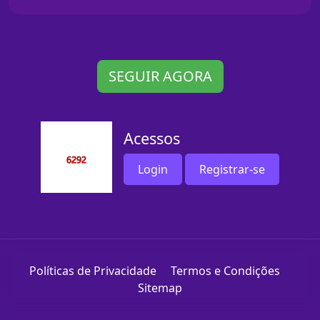
SEGUIR AGORA
Acessos
Login
Registrar-se
Políticas de Privacidade
Termos e Condições
Sitemap