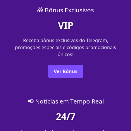
🎁 Bônus Exclusivos
VIP
Receba bônus exclusivos do Telegram,
promoções especiais e códigos promocionais
únicos!
Ver Bônus
📢 Notícias em Tempo Real
24/7