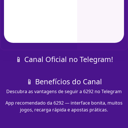
📱 Canal Oficial no Telegram!
📱 Benefícios do Canal
Descubra as vantagens de seguir a 6292 no Telegram
App recomendado da 6292 — interface bonita, muitos
jogos, recarga rápida e apostas práticas.