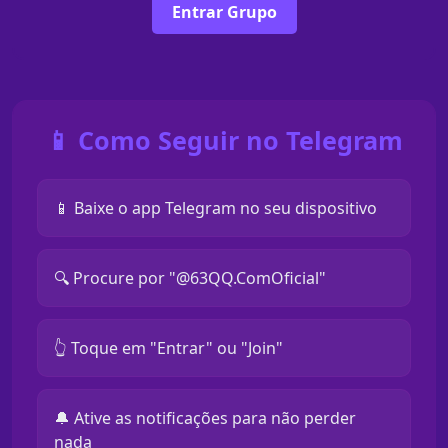
Entrar Grupo
📱 Como Seguir no Telegram
📱 Baixe o app Telegram no seu dispositivo
🔍 Procure por "@63QQ.ComOficial"
👆 Toque em "Entrar" ou "Join"
🔔 Ative as notificações para não perder
nada