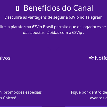
📱 Benefícios do Canal
Descubra as vantagens de seguir a 63Vip no Telegram
ite, a plataforma 63Vip Brasil permite que os jogadores s
das apostas rápidas com a 63Vip .
sivos
📢 Notí
m, promoções especiais
Fique por dentro d
s únicos!
eventos 