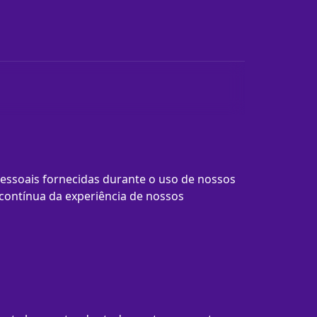
pessoais fornecidas durante o uso de nossos
 contínua da experiência de nossos