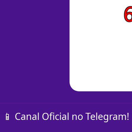
📱 Canal Oficial no Telegram!