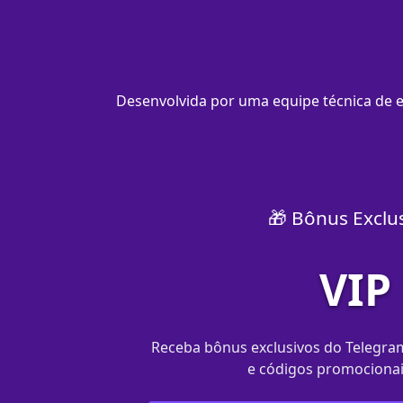
Desenvolvida por uma equipe técnica de el
🎁 Bônus Exclu
VIP
Receba bônus exclusivos do Telegra
e códigos promocionai