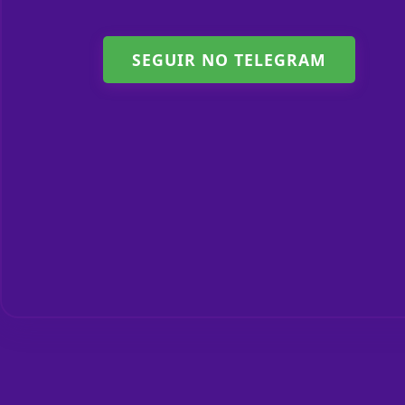
SEGUIR NO TELEGRAM