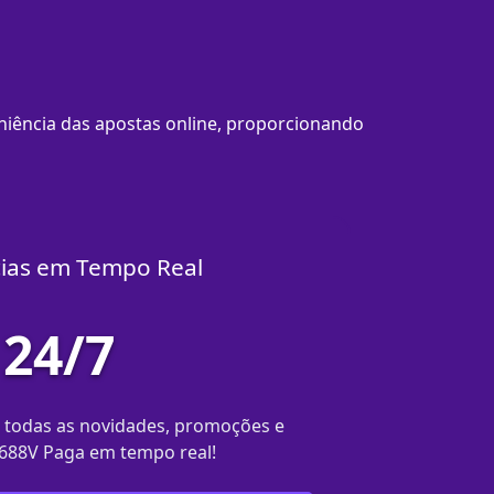
niência das apostas online, proporcionando
cias em Tempo Real
24/7
e todas as novidades, promoções e
 688V Paga em tempo real!