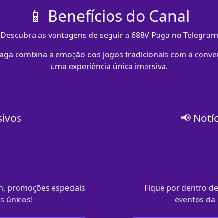
📱 Benefícios do Canal
Descubra as vantagens de seguir a 688V Paga no Telegram
Paga combina a emoção dos jogos tradicionais com a conve
uma experiência única imersiva.
sivos
📢 Notí
m, promoções especiais
Fique por dentro d
s únicos!
eventos da