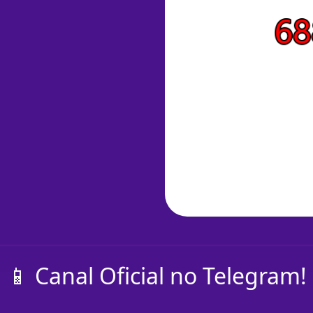
📱 Canal Oficial no Telegram!