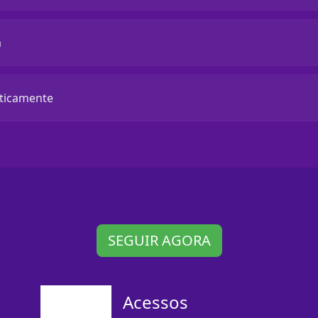
a
aticamente
SEGUIR AGORA
Acessos