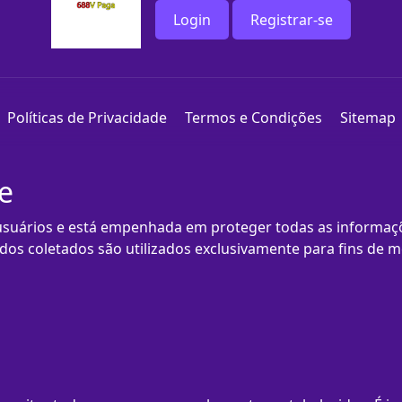
Login
Registrar-se
Políticas de Privacidade
Termos e Condições
Sitemap
de
 usuários e está empenhada em proteger todas as informaç
os coletados são utilizados exclusivamente para fins de m