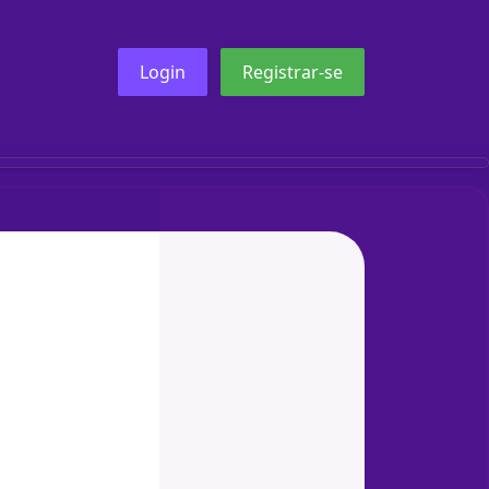
Login
Registrar-se