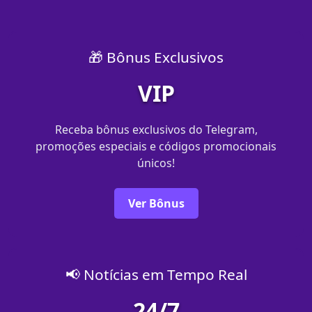
🎁 Bônus Exclusivos
VIP
Receba bônus exclusivos do Telegram,
promoções especiais e códigos promocionais
únicos!
Ver Bônus
📢 Notícias em Tempo Real
24/7