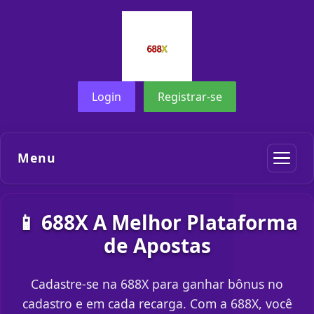
Login
Registrar-se
Menu
📱 688X A Melhor Plataforma
de Apostas
Cadastre-se na 688X para ganhar bônus no
cadastro e em cada recarga. Com a 688X, você