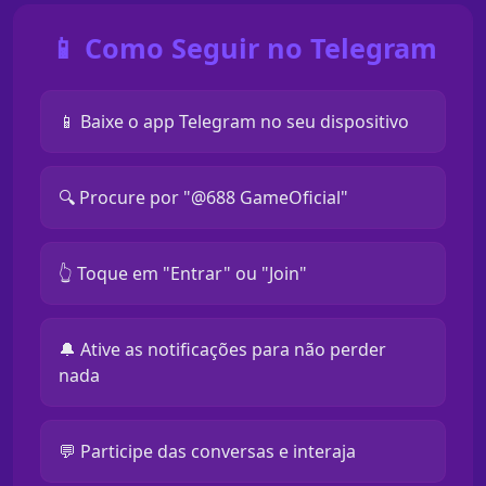
📱 Como Seguir no Telegram
📱 Baixe o app Telegram no seu dispositivo
🔍 Procure por "@688 GameOficial"
👆 Toque em "Entrar" ou "Join"
🔔 Ative as notificações para não perder
nada
💬 Participe das conversas e interaja