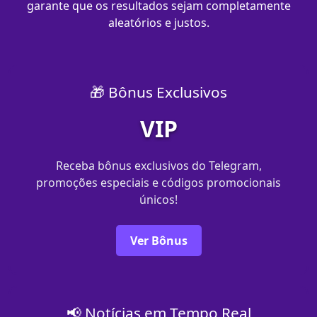
garante que os resultados sejam completamente
aleatórios e justos.
🎁 Bônus Exclusivos
VIP
Receba bônus exclusivos do Telegram,
promoções especiais e códigos promocionais
únicos!
Ver Bônus
📢 Notícias em Tempo Real