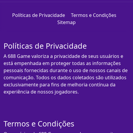
Políticas de Privacidade
Termos e Condições
Sitemap
Políticas de Privacidade
A 688 Game valoriza a privacidade de seus usuários e
está empenhada em proteger todas as informações
pessoais fornecidas durante o uso de nossos canais de
comunicação. Todos os dados coletados são utilizados
exclusivamente para fins de melhoria contínua da
experiência de nossos jogadores.
Termos e Condições