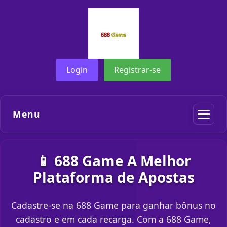
Login
Registrar-se
Menu
📱 688 Game A Melhor
Plataforma de Apostas
Cadastre-se na 688 Game para ganhar bônus no
cadastro e em cada recarga. Com a 688 Game,