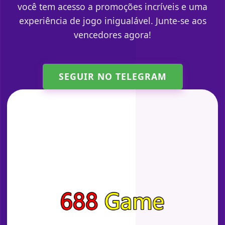
você tem acesso a promoções incríveis e uma
experiência de jogo inigualável. Junte-se aos
vencedores agora!
SEGUIR NO TELEGRAM