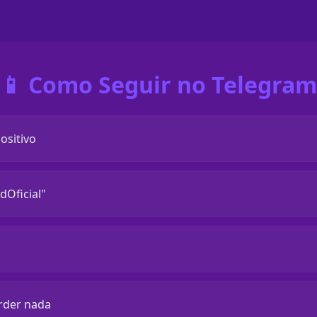
📱 Como Seguir no Telegram
ositivo
Oficial"
erder nada