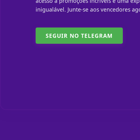
acesso a promoções incríveis e uma exp
inigualável. Junte-se aos vencedores ag
SEGUIR NO TELEGRAM