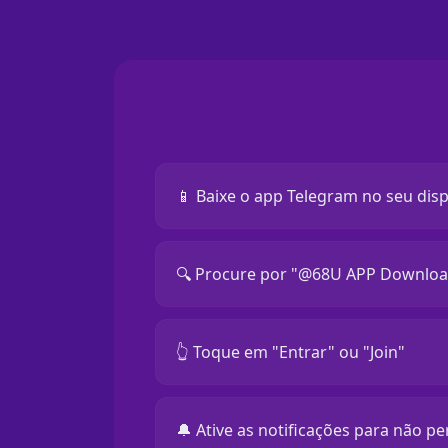
📱 Baixe o app Telegram no seu disp
🔍 Procure por "@68U APP Download
👆 Toque em "Entrar" ou "Join"
🔔 Ative as notificações para não p