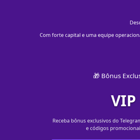
Des
Com forte capital e uma equipe operacion
🎁 Bônus Exclu
VIP
Receba bônus exclusivos do Telegra
e códigos promocionai