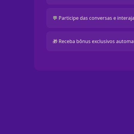
💬 Participe das conversas e interaj
🎁 Receba bônus exclusivos autom