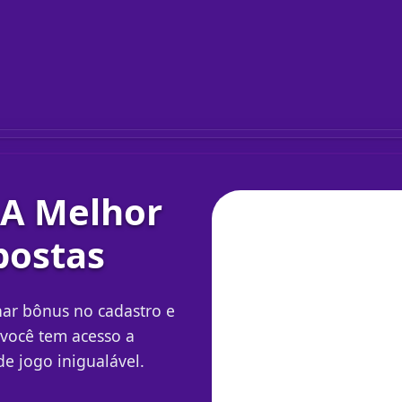
 A Melhor
postas
ar bônus no cadastro e
você tem acesso a
e jogo inigualável.