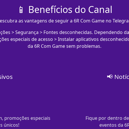
📱 Benefícios do Canal
escubra as vantagens de seguir a 6R Com Game no Telegr
rações > Segurança > Fontes desconhecidas. Dependendo da
ões especiais de acesso > Instalar aplicativos desconhecidos
da 6R Com Game sem problemas.
sivos
📢 Notí
m, promoções especiais
Fique por dentro d
s únicos!
eventos da 6