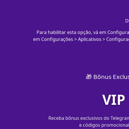
D
Para habilitar esta opção, vá em Configu
em Configurações > Aplicativos > Configuraç
🎁 Bônus Exclu
VIP
Receba bônus exclusivos do Telegra
e códigos promocionai