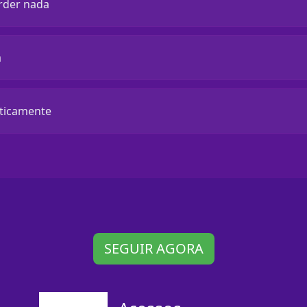
erder nada
a
aticamente
SEGUIR AGORA