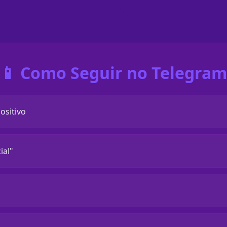
📱 Como Seguir no Telegram
ositivo
ial"