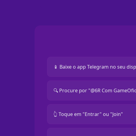
📱 Baixe o app Telegram no seu disp
🔍 Procure por "@6R Com GameOfic
👆 Toque em "Entrar" ou "Join"