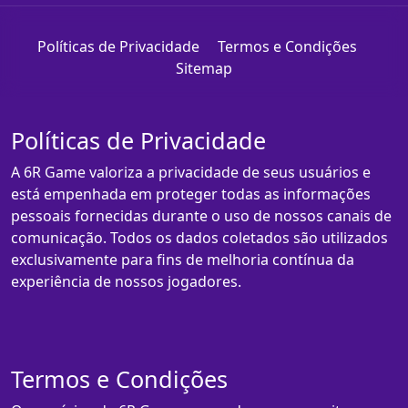
Políticas de Privacidade
Termos e Condições
Sitemap
Políticas de Privacidade
A 6R Game valoriza a privacidade de seus usuários e
está empenhada em proteger todas as informações
pessoais fornecidas durante o uso de nossos canais de
comunicação. Todos os dados coletados são utilizados
exclusivamente para fins de melhoria contínua da
experiência de nossos jogadores.
Termos e Condições