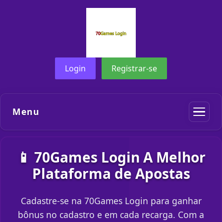
Login
Registrar-se
Menu
📱 70Games Login A Melhor
Plataforma de Apostas
Cadastre-se na 70Games Login para ganhar
bônus no cadastro e em cada recarga. Com a