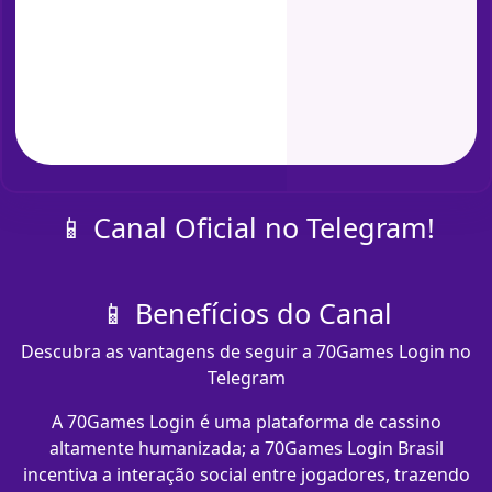
📱 Canal Oficial no Telegram!
📱 Benefícios do Canal
Descubra as vantagens de seguir a 70Games Login no
Telegram
A 70Games Login é uma plataforma de cassino
altamente humanizada; a 70Games Login Brasil
incentiva a interação social entre jogadores, trazendo