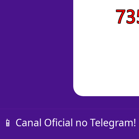
📱 Canal Oficial no Telegram!