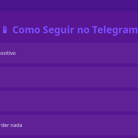
📱 Como Seguir no Telegram
ositivo
erder nada