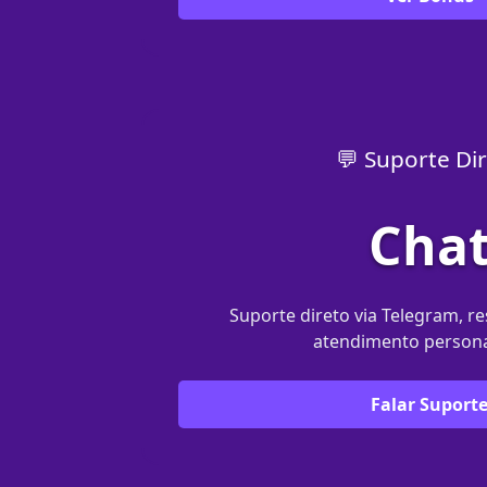
💬 Suporte Di
Cha
Suporte direto via Telegram, r
atendimento persona
Falar Suport