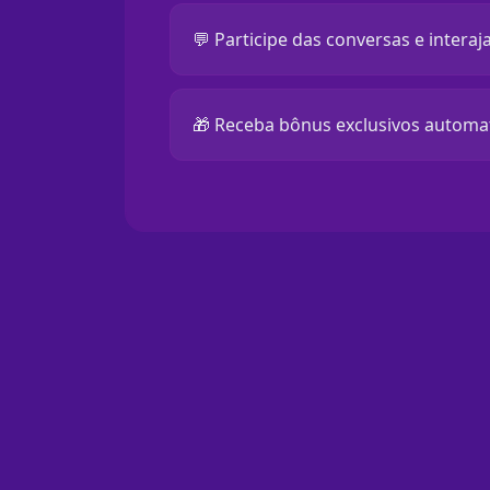
💬 Participe das conversas e interaj
🎁 Receba bônus exclusivos autom