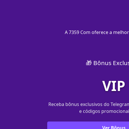
A 7359 Com oferece a melhor e
🎁 Bônus Exclu
VIP
Receba bônus exclusivos do Telegra
e códigos promocionai
Ver Bônus