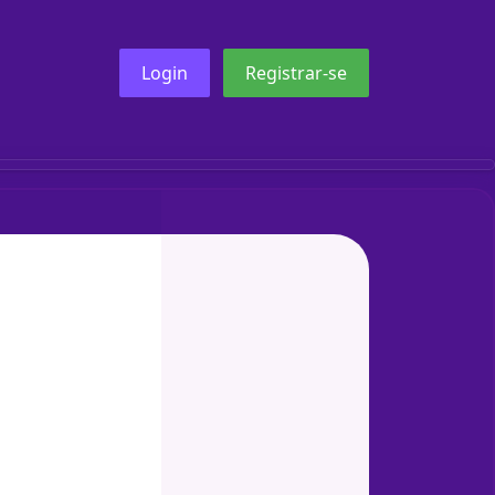
Login
Registrar-se