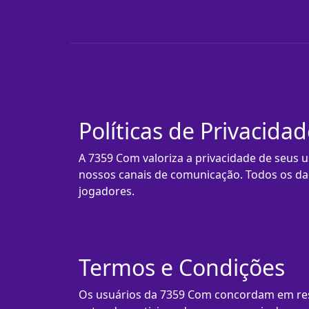
Políticas de Privacida
A 7359 Com valoriza a privacidade de seus
nossos canais de comunicação. Todos os dad
jogadores.
Termos e Condições
Os usuários da 7359 Com concordam em resp