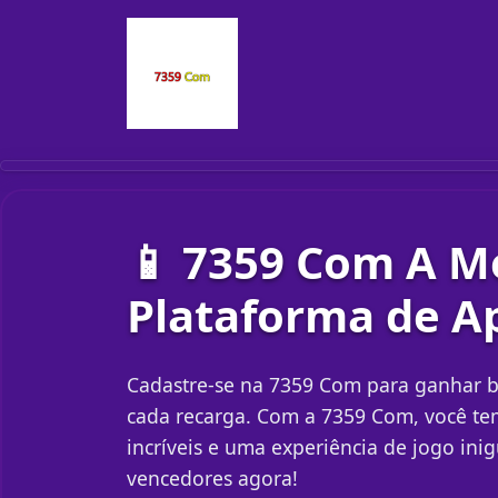
📱 7359 Com A M
Plataforma de A
Cadastre-se na 7359 Com para ganhar 
cada recarga. Com a 7359 Com, você t
incríveis e uma experiência de jogo inig
vencedores agora!