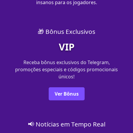
insanos para os jogadores.
🎁 Bônus Exclusivos
VIP
Receba bônus exclusivos do Telegram,
promoções especiais e códigos promocionais
únicos!
Ver Bônus
📢 Notícias em Tempo Real