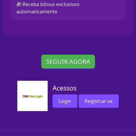
🎁 Receba bônus exclusivos
automaticamente
SEGUIR AGORA
Acessos
Login
Registrar-se