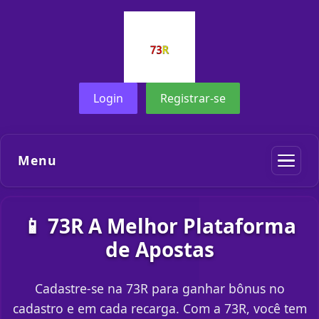
Login
Registrar-se
Menu
📱 73R A Melhor Plataforma
de Apostas
Cadastre-se na 73R para ganhar bônus no
cadastro e em cada recarga. Com a 73R, você tem