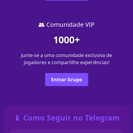
👥 Comunidade VIP
1000+
Junte-se a uma comunidade exclusiva de
jogadores e compartilhe experiências!
Entrar Grupo
📱 Como Seguir no Telegram