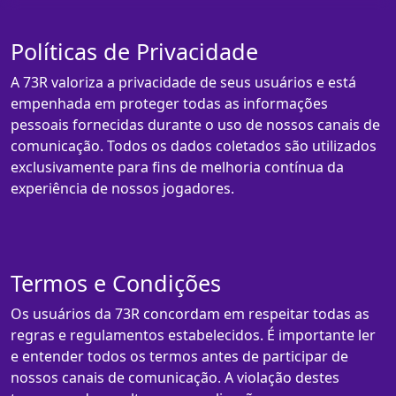
Políticas de Privacidade
A 73R valoriza a privacidade de seus usuários e está
empenhada em proteger todas as informações
pessoais fornecidas durante o uso de nossos canais de
comunicação. Todos os dados coletados são utilizados
exclusivamente para fins de melhoria contínua da
experiência de nossos jogadores.
Termos e Condições
Os usuários da 73R concordam em respeitar todas as
regras e regulamentos estabelecidos. É importante ler
e entender todos os termos antes de participar de
nossos canais de comunicação. A violação destes