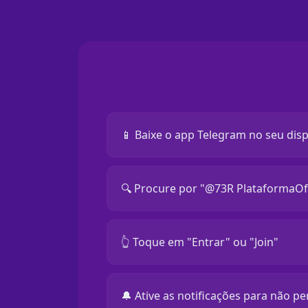
📱 Baixe o app Telegram no seu disp
🔍 Procure por "@73R PlataformaOfi
👆 Toque em "Entrar" ou "Join"
🔔 Ative as notificações para não p