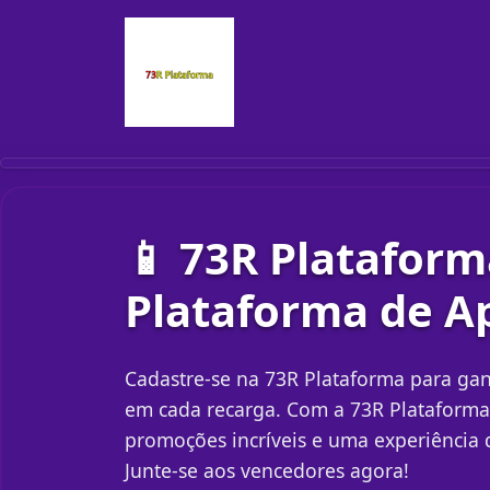
📱 73R Platafor
Plataforma de A
Cadastre-se na 73R Plataforma para ga
em cada recarga. Com a 73R Plataforma
promoções incríveis e uma experiência d
Junte-se aos vencedores agora!