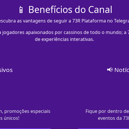
📱 Benefícios do Canal
scubra as vantagens de seguir a 73R Plataforma no Teleg
ta jogadores apaixonados por cassinos de todo o mundo; a
de experiências interativas.
sivos
📢 Notí
m, promoções especiais
Fique por dentro d
s únicos!
eventos da 73