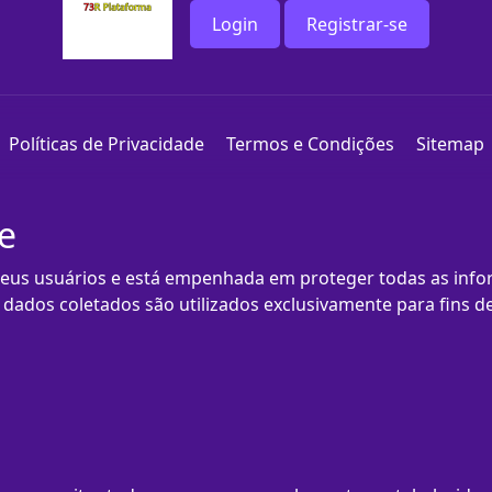
Login
Registrar-se
Políticas de Privacidade
Termos e Condições
Sitemap
de
 seus usuários e está empenhada em proteger todas as inf
dados coletados são utilizados exclusivamente para fins d