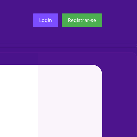
Login
Registrar-se