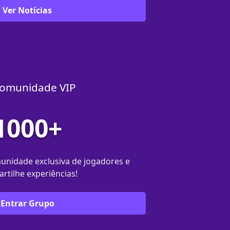
Ver Notícias
Comunidade VIP
1000+
unidade exclusiva de jogadores e
rtilhe experiências!
Entrar Grupo