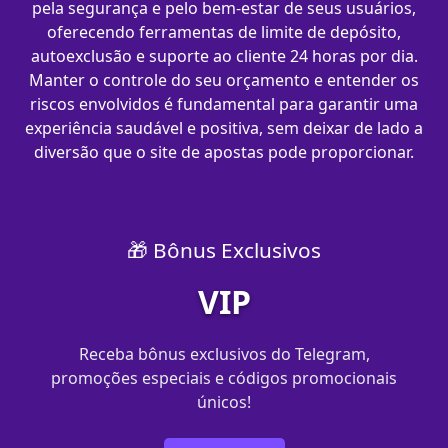
pela segurança e pelo bem-estar de seus usuários,
oferecendo ferramentas de limite de depósito,
autoexclusão e suporte ao cliente 24 horas por dia.
Manter o controle do seu orçamento e entender os
riscos envolvidos é fundamental para garantir uma
experiência saudável e positiva, sem deixar de lado a
diversão que o site de apostas pode proporcionar.
🎁 Bônus Exclusivos
VIP
Receba bônus exclusivos do Telegram,
promoções especiais e códigos promocionais
únicos!