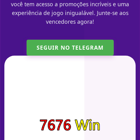
você tem acesso a promoções incríveis e uma
experiência de jogo inigualável. Junte-se aos
vencedores agora!
SEGUIR NO TELEGRAM