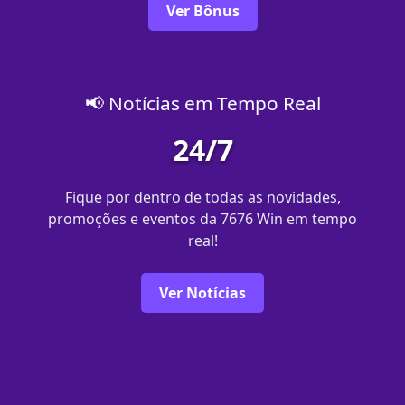
Ver Bônus
📢 Notícias em Tempo Real
24/7
Fique por dentro de todas as novidades,
promoções e eventos da 7676 Win em tempo
real!
Ver Notícias