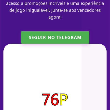
acesso a promoções incríveis e uma experiência
de jogo inigualável. Junte-se aos vencedores
agora!
SEGUIR NO TELEGRAM