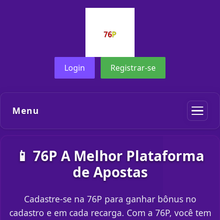
Login
Registrar-se
Menu
📱 76P A Melhor Plataforma
de Apostas
Cadastre-se na 76P para ganhar bônus no
cadastro e em cada recarga. Com a 76P, você tem