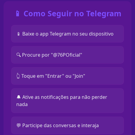
📱 Como Seguir no Telegram
📱 Baixe o app Telegram no seu dispositivo
🔍 Procure por "@76POficial"
👆 Toque em "Entrar" ou "Join"
🔔 Ative as notificações para não perder
nada
💬 Participe das conversas e interaja