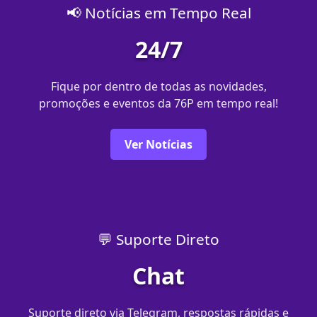
📢 Notícias em Tempo Real
24/7
Fique por dentro de todas as novidades,
promoções e eventos da 76P em tempo real!
Ver Notícias
💬 Suporte Direto
Chat
Suporte direto via Telegram, respostas rápidas e