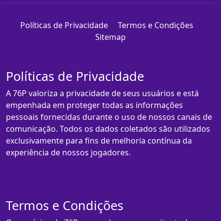
Políticas de Privacidade
Termos e Condições
Sitemap
Políticas de Privacidade
A 76P valoriza a privacidade de seus usuários e está
empenhada em proteger todas as informações
pessoais fornecidas durante o uso de nossos canais de
comunicação. Todos os dados coletados são utilizados
exclusivamente para fins de melhoria contínua da
experiência de nossos jogadores.
Termos e Condições