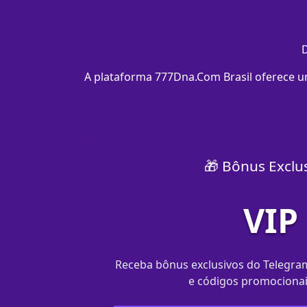
A plataforma 777Dna.Com Brasil oferece u
🎁 Bônus Exclu
VIP
Receba bônus exclusivos do Telegra
e códigos promocionai