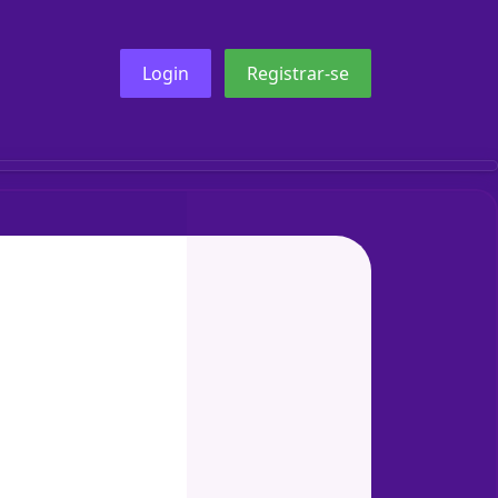
Login
Registrar-se