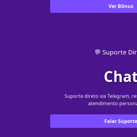
Ver Bônus
💬 Suporte Di
Cha
Suporte direto via Telegram, r
atendimento persona
Falar Suport