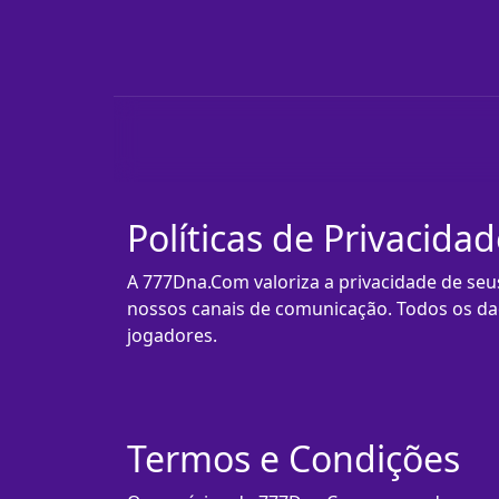
Políticas de Privacida
A 777Dna.Com valoriza a privacidade de se
nossos canais de comunicação. Todos os dad
jogadores.
Termos e Condições