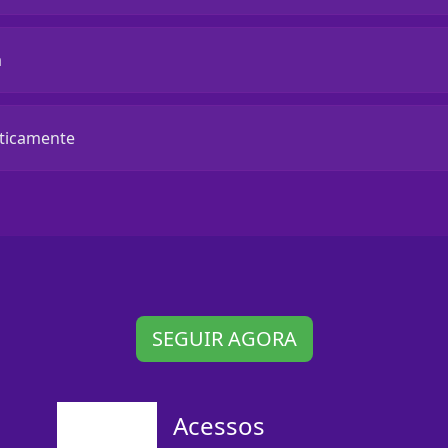
a
aticamente
SEGUIR AGORA
Acessos