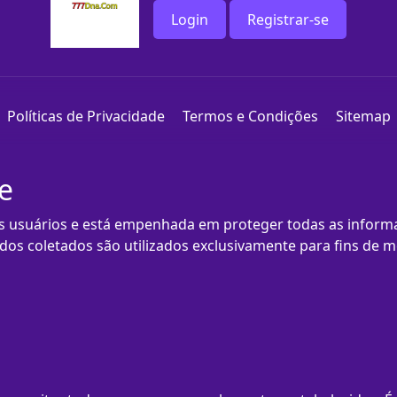
Login
Registrar-se
Políticas de Privacidade
Termos e Condições
Sitemap
de
us usuários e está empenhada em proteger todas as inform
os coletados são utilizados exclusivamente para fins de m