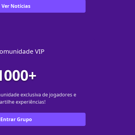
Ver Notícias
Comunidade VIP
1000+
unidade exclusiva de jogadores e
rtilhe experiências!
Entrar Grupo