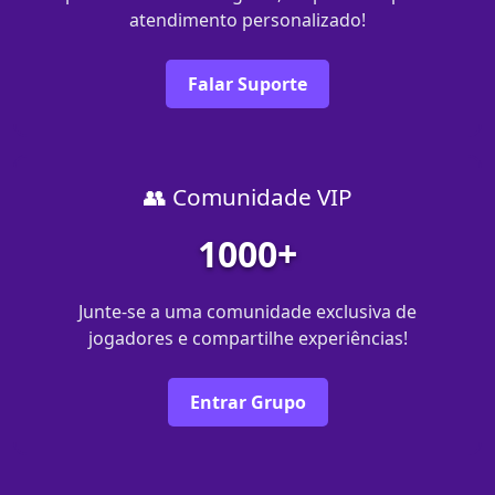
atendimento personalizado!
Falar Suporte
👥 Comunidade VIP
1000+
Junte-se a uma comunidade exclusiva de
jogadores e compartilhe experiências!
Entrar Grupo