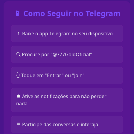
📱 Como Seguir no Telegram
📱 Baixe o app Telegram no seu dispositivo
🔍 Procure por "@777GoldOficial"
👆 Toque em "Entrar" ou "Join"
🔔 Ative as notificações para não perder
nada
💬 Participe das conversas e interaja