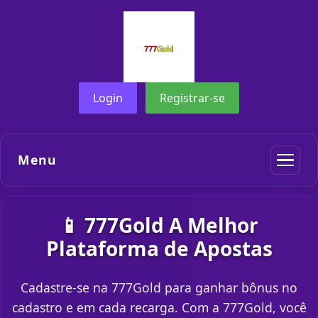
Login
Registrar-se
Menu
📱 777Gold A Melhor
Plataforma de Apostas
Cadastre-se na 777Gold para ganhar bônus no
cadastro e em cada recarga. Com a 777Gold, você