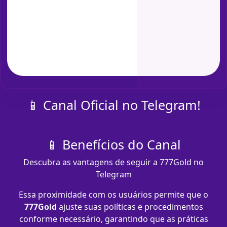
📱 Canal Oficial no Telegram!
📱 Benefícios do Canal
Descubra as vantagens de seguir a 777Gold no
Telegram
Essa proximidade com os usuários permite que o
777Gold
ajuste suas políticas e procedimentos
conforme necessário, garantindo que as práticas