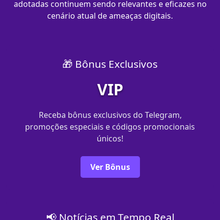
adotadas continuem sendo relevantes e eficazes no
cenário atual de ameaças digitais.
🎁 Bônus Exclusivos
VIP
Receba bônus exclusivos do Telegram,
promoções especiais e códigos promocionais
únicos!
Ver Bônus
📢 Notícias em Tempo Real