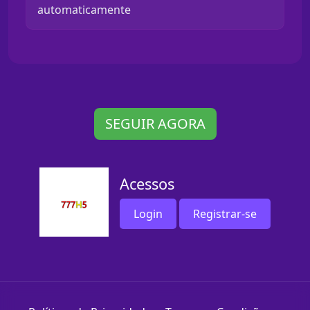
automaticamente
SEGUIR AGORA
Acessos
Login
Registrar-se