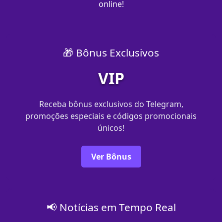
online!
🎁 Bônus Exclusivos
VIP
Receba bônus exclusivos do Telegram,
promoções especiais e códigos promocionais
únicos!
Ver Bônus
📢 Notícias em Tempo Real