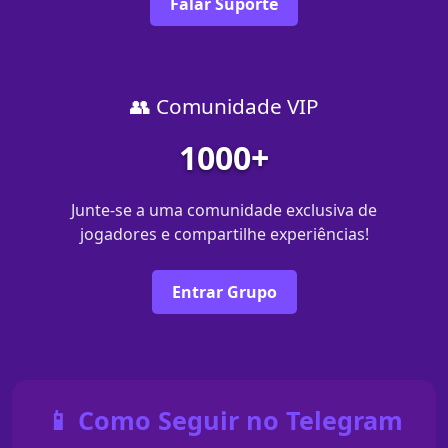
Falar Suporte
👥 Comunidade VIP
1000+
Junte-se a uma comunidade exclusiva de
jogadores e compartilhe experiências!
Entrar Grupo
📱 Como Seguir no Telegram