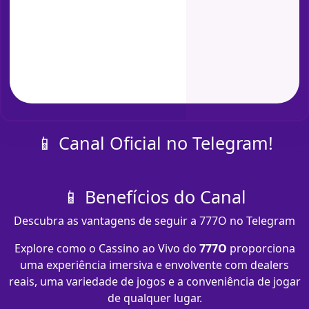
📱 Canal Oficial no Telegram!
📱 Benefícios do Canal
Descubra as vantagens de seguir a 777O no Telegram
Explore como o Cassino ao Vivo do
777O
proporciona
uma experiência imersiva e envolvente com dealers
reais, uma variedade de jogos e a conveniência de jogar
de qualquer lugar.