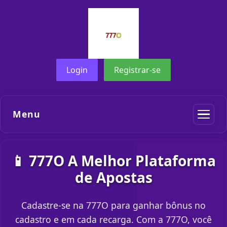
Login
Registrar-se
Menu
📱 777O A Melhor Plataforma
de Apostas
Cadastre-se na 777O para ganhar bônus no
cadastro e em cada recarga. Com a 777O, você