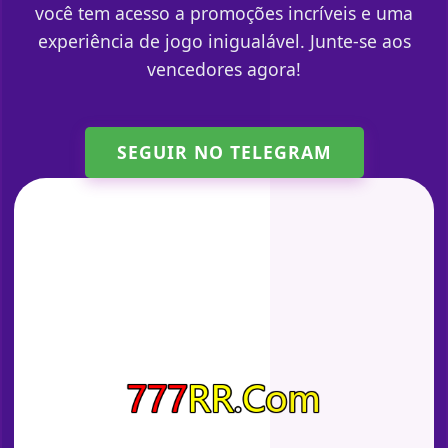
você tem acesso a promoções incríveis e uma
experiência de jogo inigualável. Junte-se aos
vencedores agora!
SEGUIR NO TELEGRAM