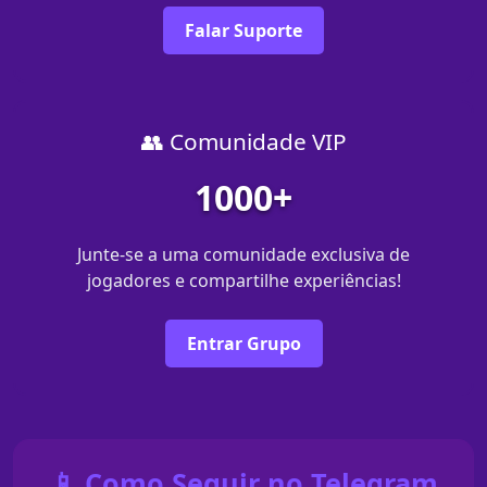
Falar Suporte
👥 Comunidade VIP
1000+
Junte-se a uma comunidade exclusiva de
jogadores e compartilhe experiências!
Entrar Grupo
📱 Como Seguir no Telegram