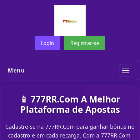
Login
Registrar-se
Menu
📱 777RR.Com A Melhor
Plataforma de Apostas
Cadastre-se na 777RR.Com para ganhar bônus no
cadastro e em cada recarga. Com a 777RR.Com,