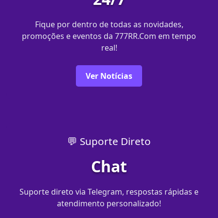
Fique por dentro de todas as novidades,
promoções e eventos da 777RR.Com em tempo
real!
Ver Notícias
💬 Suporte Direto
Chat
Suporte direto via Telegram, respostas rápidas e
atendimento personalizado!