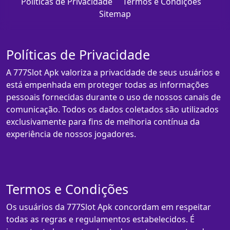
Políticas de Privacidade
Termos e Condições
Sitemap
Políticas de Privacidade
A 777Slot Apk valoriza a privacidade de seus usuários e
está empenhada em proteger todas as informações
pessoais fornecidas durante o uso de nossos canais de
comunicação. Todos os dados coletados são utilizados
exclusivamente para fins de melhoria contínua da
experiência de nossos jogadores.
Termos e Condições
Os usuários da 777Slot Apk concordam em respeitar
todas as regras e regulamentos estabelecidos. É