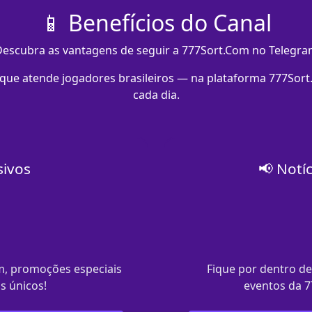
📱 Benefícios do Canal
escubra as vantagens de seguir a 777Sort.Com no Telegr
ue atende jogadores brasileiros — na plataforma 777Sort.
cada dia.
sivos
📢 Notí
m, promoções especiais
Fique por dentro d
s únicos!
eventos da 7