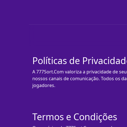
Políticas de Privacida
A 777Sort.Com valoriza a privacidade de se
nossos canais de comunicação. Todos os dad
jogadores.
Termos e Condições