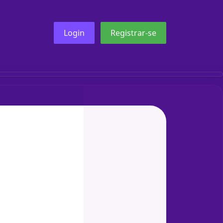
Login
Registrar-se