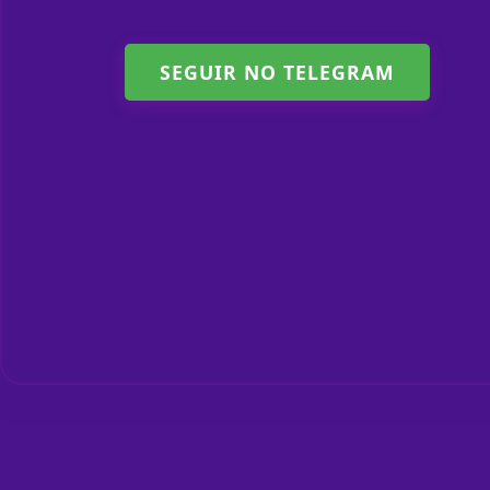
SEGUIR NO TELEGRAM