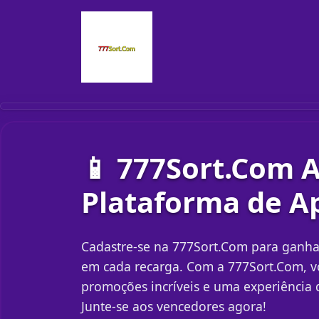
📱 777Sort.Com 
Plataforma de A
Cadastre-se na 777Sort.Com para ganha
em cada recarga. Com a 777Sort.Com, v
promoções incríveis e uma experiência d
Junte-se aos vencedores agora!