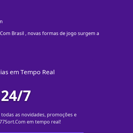
am
Com Brasil , novas formas de jogo surgem a
cias em Tempo Real
24/7
e todas as novidades, promoções e
77Sort.Com em tempo real!