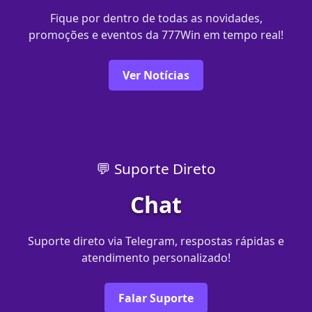
Fique por dentro de todas as novidades,
promoções e eventos da 777Win em tempo real!
Ver Notícias
💬 Suporte Direto
Chat
Suporte direto via Telegram, respostas rápidas e
atendimento personalizado!
Falar Suporte