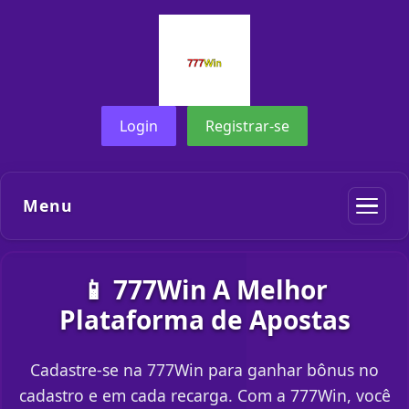
Login
Registrar-se
Menu
📱 777Win A Melhor
Plataforma de Apostas
Cadastre-se na 777Win para ganhar bônus no
cadastro e em cada recarga. Com a 777Win, você