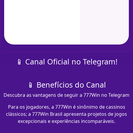
📱 Canal Oficial no Telegram!
📱 Benefícios do Canal
Descubra as vantagens de seguir a 777Win no Telegram
Para os jogadores, a 777Win é sinônimo de cassinos
clássicos; a 777Win Brasil apresenta projetos de jogos
excepcionais e experiências incomparáveis.