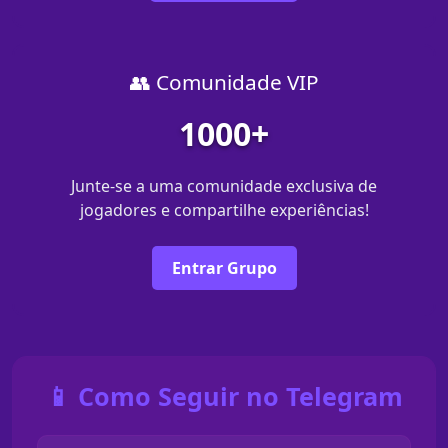
👥 Comunidade VIP
1000+
Junte-se a uma comunidade exclusiva de
jogadores e compartilhe experiências!
Entrar Grupo
📱 Como Seguir no Telegram