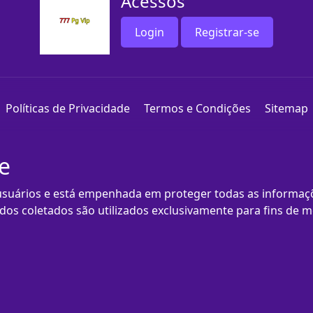
Acessos
Login
Registrar-se
Políticas de Privacidade
Termos e Condições
Sitemap
de
s usuários e está empenhada em proteger todas as informaç
os coletados são utilizados exclusivamente para fins de m