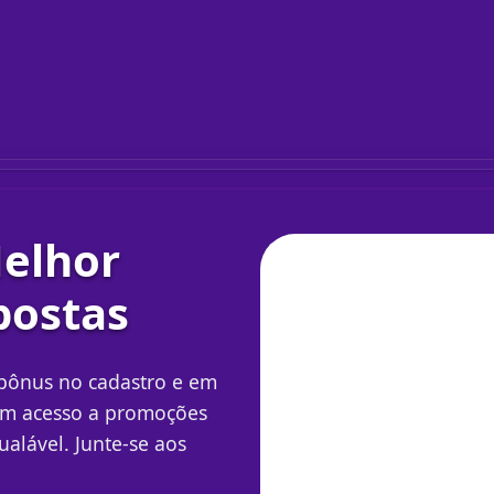
Melhor
postas
 bônus no cadastro e em
tem acesso a promoções
ualável. Junte-se aos