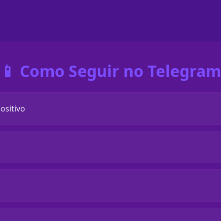
📱 Como Seguir no Telegram
ositivo