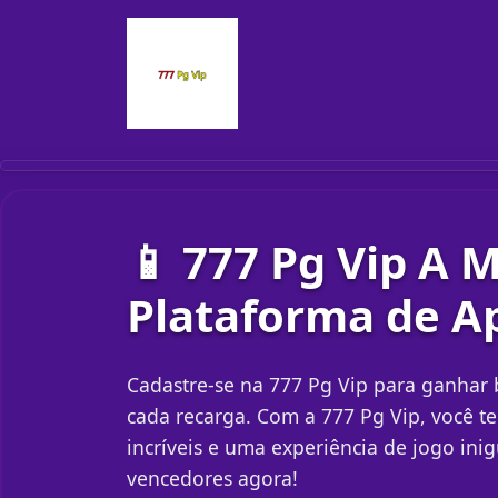
📱 777 Pg Vip A 
Plataforma de A
Cadastre-se na 777 Pg Vip para ganhar
cada recarga. Com a 777 Pg Vip, você 
incríveis e uma experiência de jogo inig
vencedores agora!