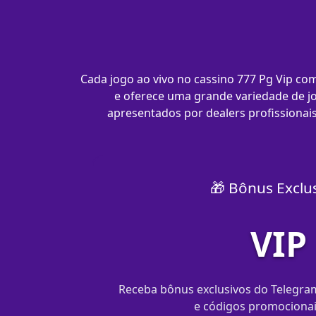
Cada jogo ao vivo no cassino 777 Pg Vip com
e oferece uma grande variedade de jog
apresentados por dealers profissionais
🎁 Bônus Exclu
VIP
Receba bônus exclusivos do Telegra
e códigos promocionai