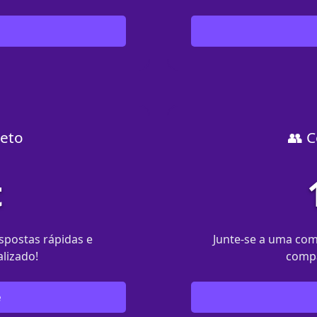
reto
👥 
t
espostas rápidas e
Junte-se a uma com
lizado!
compa
e