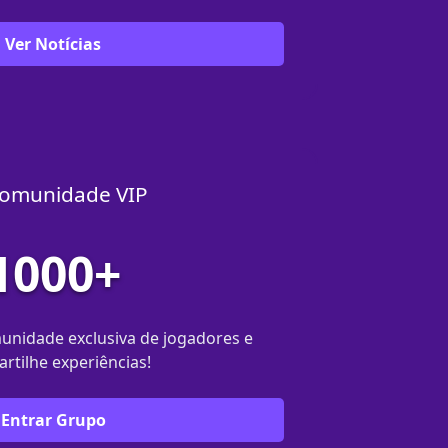
Ver Notícias
Comunidade VIP
1000+
unidade exclusiva de jogadores e
rtilhe experiências!
Entrar Grupo