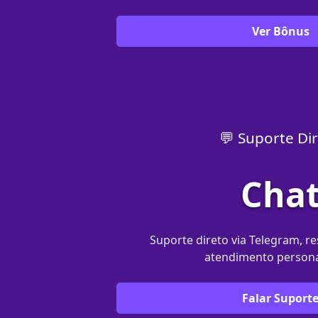
Ver Bônus
💬 Suporte Di
Cha
Suporte direto via Telegram, r
atendimento persona
Falar Suport