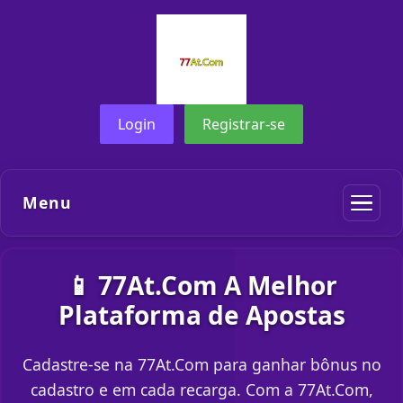
Login
Registrar-se
Menu
📱 77At.Com A Melhor
Plataforma de Apostas
Cadastre-se na 77At.Com para ganhar bônus no
cadastro e em cada recarga. Com a 77At.Com,