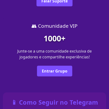
Falar Suporte
👥 Comunidade VIP
1000+
Junte-se a uma comunidade exclusiva de
jogadores e compartilhe experiências!
Entrar Grupo
📱 Como Seguir no Telegram