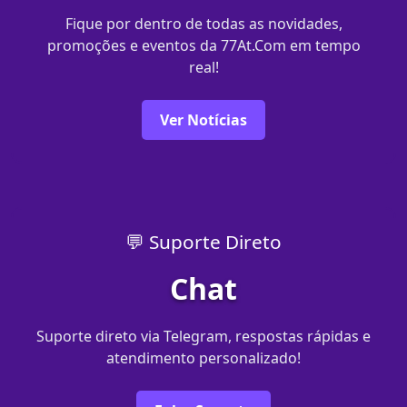
Fique por dentro de todas as novidades,
promoções e eventos da 77At.Com em tempo
real!
Ver Notícias
💬 Suporte Direto
Chat
Suporte direto via Telegram, respostas rápidas e
atendimento personalizado!