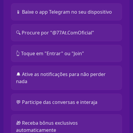
📱 Baixe o app Telegram no seu dispositivo
🔍 Procure por "@77At.ComOficial"
👆 Toque em "Entrar" ou "Join"
🔔 Ative as notificações para não perder
nada
💬 Participe das conversas e interaja
🎁 Receba bônus exclusivos
automaticamente