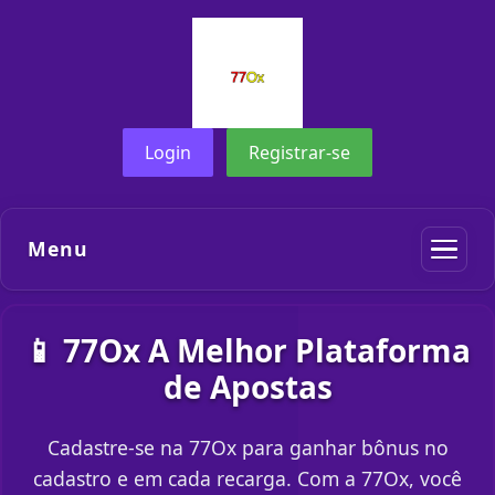
Login
Registrar-se
Menu
📱 77Ox A Melhor Plataforma
de Apostas
Cadastre-se na 77Ox para ganhar bônus no
cadastro e em cada recarga. Com a 77Ox, você