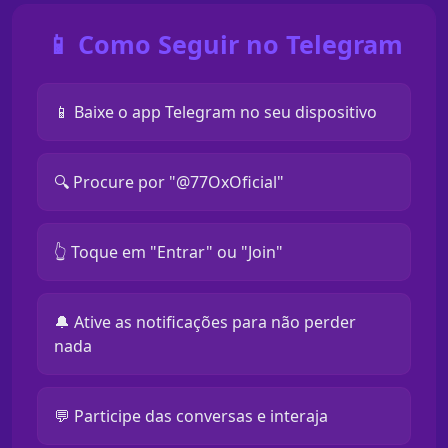
📱 Como Seguir no Telegram
📱 Baixe o app Telegram no seu dispositivo
🔍 Procure por "@77OxOficial"
👆 Toque em "Entrar" ou "Join"
🔔 Ative as notificações para não perder
nada
💬 Participe das conversas e interaja