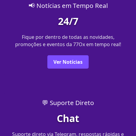
📢 Notícias em Tempo Real
24/7
Fique por dentro de todas as novidades,
promoções e eventos da 77Ox em tempo real!
Ver Notícias
💬 Suporte Direto
Chat
Suporte direto via Telegram, respostas rápidas e