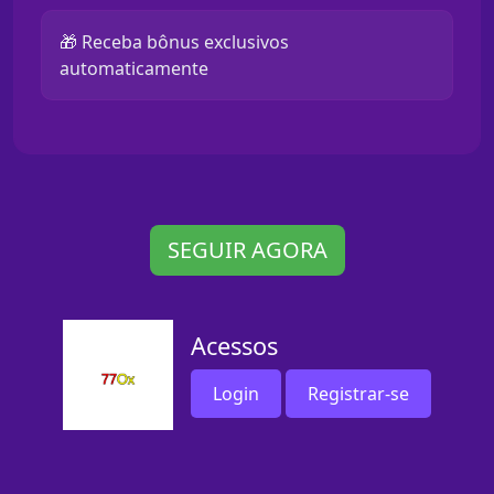
🎁 Receba bônus exclusivos
automaticamente
SEGUIR AGORA
Acessos
Login
Registrar-se