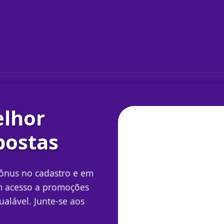
elhor
postas
ônus no cadastro e em
m acesso a promoções
ualável. Junte-se aos