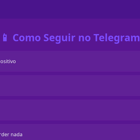
📱 Como Seguir no Telegram
ositivo
erder nada