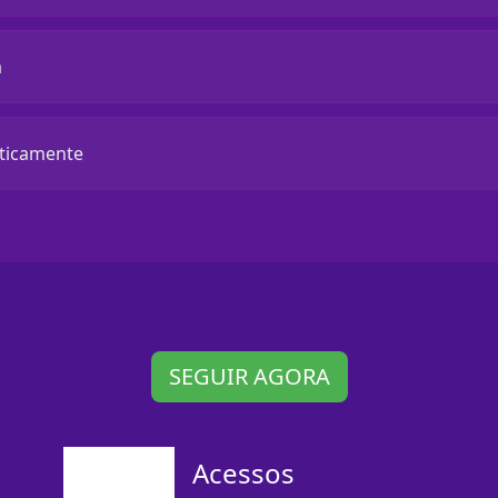
a
aticamente
SEGUIR AGORA
Acessos