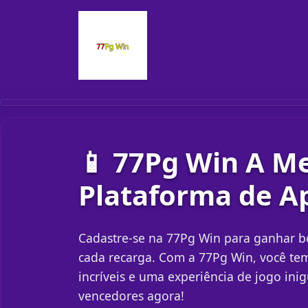
📱 77Pg Win A M
Plataforma de A
Cadastre-se na 77Pg Win para ganhar b
cada recarga. Com a 77Pg Win, você te
incríveis e uma experiência de jogo inig
vencedores agora!