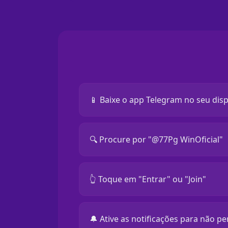
📱 Baixe o app Telegram no seu disp
🔍 Procure por "@77Pg WinOficial"
👆 Toque em "Entrar" ou "Join"
🔔 Ative as notificações para não p