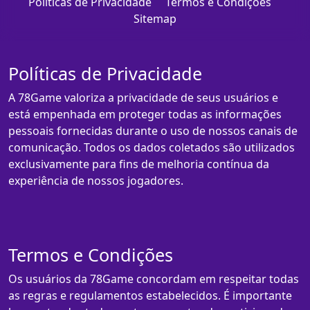
Políticas de Privacidade
Termos e Condições
Sitemap
Políticas de Privacidade
A 78Game valoriza a privacidade de seus usuários e
está empenhada em proteger todas as informações
pessoais fornecidas durante o uso de nossos canais de
comunicação. Todos os dados coletados são utilizados
exclusivamente para fins de melhoria contínua da
experiência de nossos jogadores.
Termos e Condições
Os usuários da 78Game concordam em respeitar todas
as regras e regulamentos estabelecidos. É importante