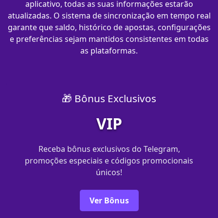
aplicativo, todas as suas informações estarão
atualizadas. O sistema de sincronização em tempo real
garante que saldo, histórico de apostas, configurações
e preferências sejam mantidos consistentes em todas
as plataformas.
🎁 Bônus Exclusivos
VIP
Receba bônus exclusivos do Telegram,
promoções especiais e códigos promocionais
únicos!
Ver Bônus