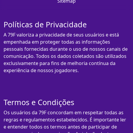
Sitemap
Políticas de Privacidade
A 79F valoriza a privacidade de seus usuários e está
empenhada em proteger todas as informações
pessoais fornecidas durante o uso de nossos canais de
comunicação. Todos os dados coletados são utilizados
exclusivamente para fins de melhoria contínua da
experiência de nossos jogadores.
Termos e Condições
Os usuários da 79F concordam em respeitar todas as
regras e regulamentos estabelecidos. É importante ler
e entender todos os termos antes de participar de