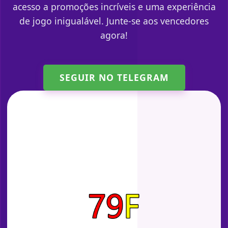
acesso a promoções incríveis e uma experiência
de jogo inigualável. Junte-se aos vencedores
agora!
SEGUIR NO TELEGRAM