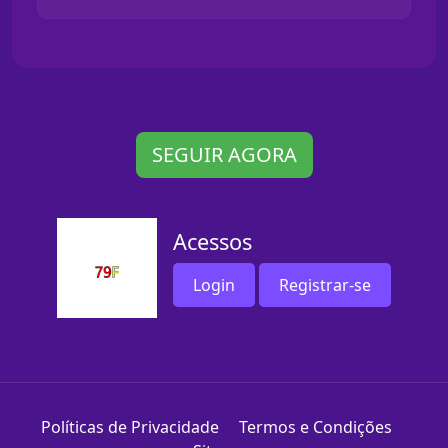
SEGUIR AGORA
Acessos
Login
Registrar-se
Políticas de Privacidade
Termos e Condições