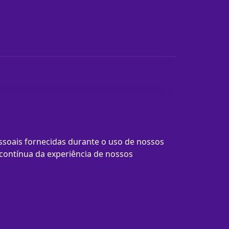
ssoais fornecidas durante o uso de nossos
 contínua da experiência de nossos