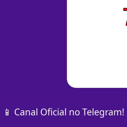
📱 Canal Oficial no Telegram!