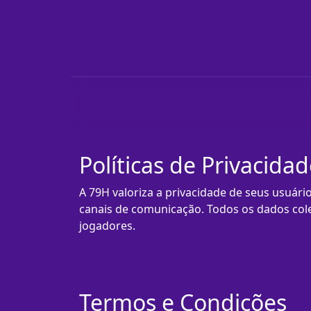
Políticas de Privacida
A 79H valoriza a privacidade de seus usuár
canais de comunicação. Todos os dados cole
jogadores.
Termos e Condições