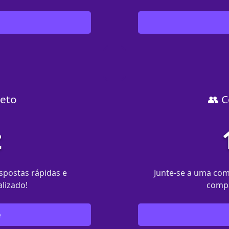
reto
👥 
t
espostas rápidas e
Junte-se a uma com
lizado!
compa
e