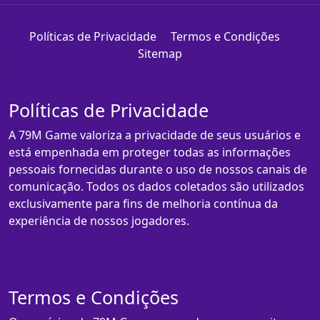
Políticas de Privacidade
Termos e Condições
Sitemap
Políticas de Privacidade
A 79M Game valoriza a privacidade de seus usuários e
está empenhada em proteger todas as informações
pessoais fornecidas durante o uso de nossos canais de
comunicação. Todos os dados coletados são utilizados
exclusivamente para fins de melhoria contínua da
experiência de nossos jogadores.
Termos e Condições