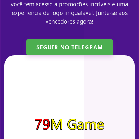
você tem acesso a promoções incríveis e uma
experiência de jogo inigualável. Junte-se aos
vencedores agora!
SEGUIR NO TELEGRAM