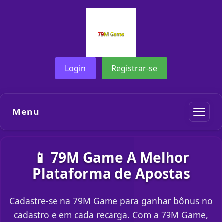
Login
Registrar-se
Menu
📱 79M Game A Melhor
Plataforma de Apostas
Cadastre-se na 79M Game para ganhar bônus no
cadastro e em cada recarga. Com a 79M Game,