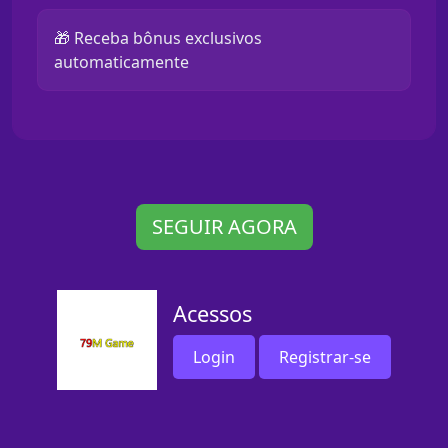
🎁 Receba bônus exclusivos
automaticamente
SEGUIR AGORA
Acessos
Login
Registrar-se