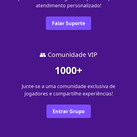
atendimento personalizado!
Falar Suporte
👥 Comunidade VIP
1000+
Junte-se a uma comunidade exclusiva de
jogadores e compartilhe experiências!
Entrar Grupo