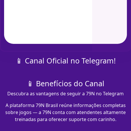
📱 Canal Oficial no Telegram!
📱 Benefícios do Canal
Descubra as vantagens de seguir a 79N no Telegram
A plataforma 79N Brasil reúne informações completas
sobre jogos — a 79N conta com atendentes altamente
treinadas para oferecer suporte com carinho.