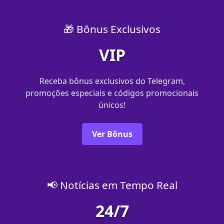
🎁 Bônus Exclusivos
VIP
Receba bônus exclusivos do Telegram,
promoções especiais e códigos promocionais
únicos!
Ver Bônus
📢 Notícias em Tempo Real
24/7