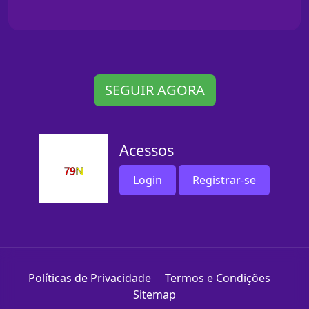
SEGUIR AGORA
Acessos
Login
Registrar-se
Políticas de Privacidade
Termos e Condições
Sitemap