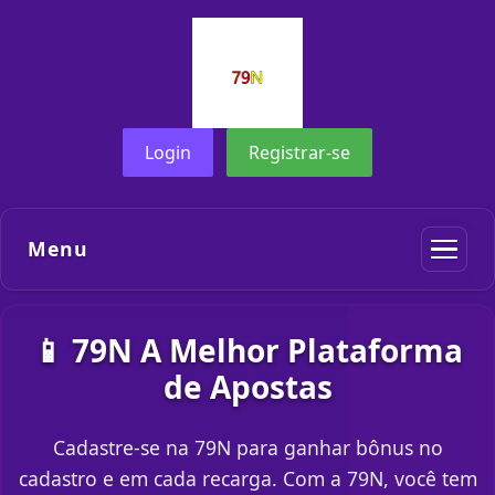
Login
Registrar-se
Menu
📱 79N A Melhor Plataforma
de Apostas
Cadastre-se na 79N para ganhar bônus no
cadastro e em cada recarga. Com a 79N, você tem