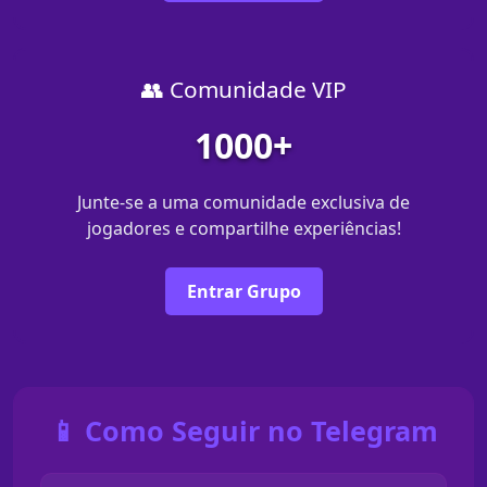
👥 Comunidade VIP
1000+
Junte-se a uma comunidade exclusiva de
jogadores e compartilhe experiências!
Entrar Grupo
📱 Como Seguir no Telegram