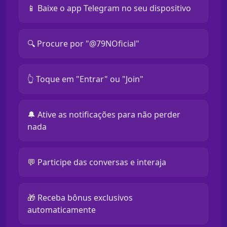
📱 Baixe o app Telegram no seu dispositivo
🔍 Procure por "@79NOficial"
👆 Toque em "Entrar" ou "Join"
🔔 Ative as notificações para não perder
nada
💬 Participe das conversas e interaja
🎁 Receba bônus exclusivos
automaticamente