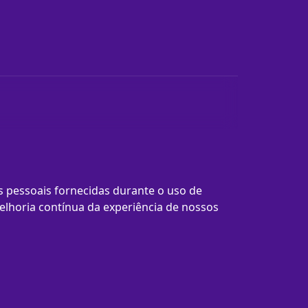
s pessoais fornecidas durante o uso de
elhoria contínua da experiência de nossos