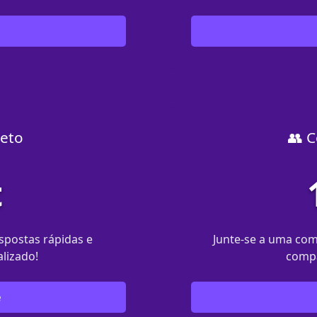
reto
👥 
t
espostas rápidas e
Junte-se a uma com
lizado!
compa
e