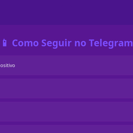
📱 Como Seguir no Telegram
ositivo