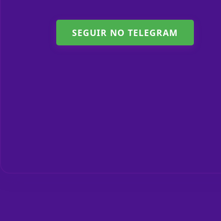
SEGUIR NO TELEGRAM