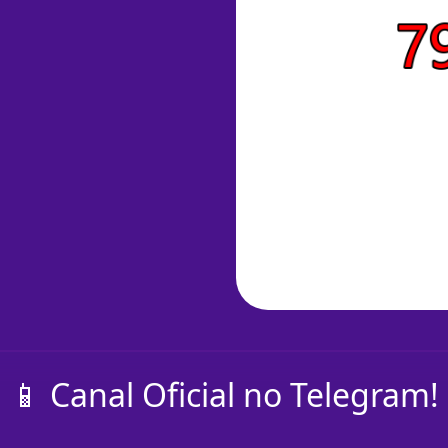
📱 Canal Oficial no Telegram!