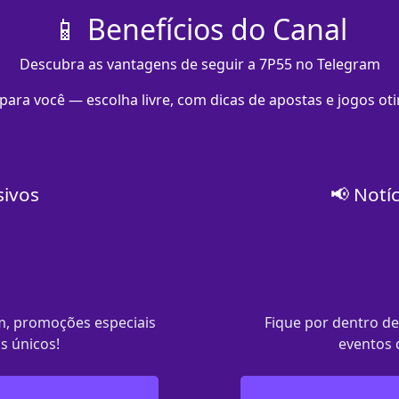
📱 Benefícios do Canal
Descubra as vantagens de seguir a 7P55 no Telegram
para você — escolha livre, com dicas de apostas e jogos oti
sivos
📢 Notí
m, promoções especiais
Fique por dentro d
s únicos!
eventos 