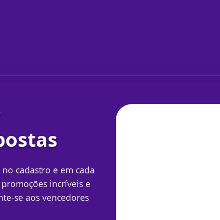
r
postas
 no cadastro e em cada
 promoções incríveis e
unte-se aos vencedores