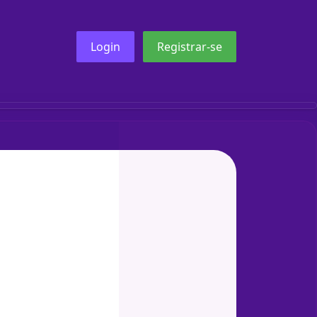
Login
Registrar-se