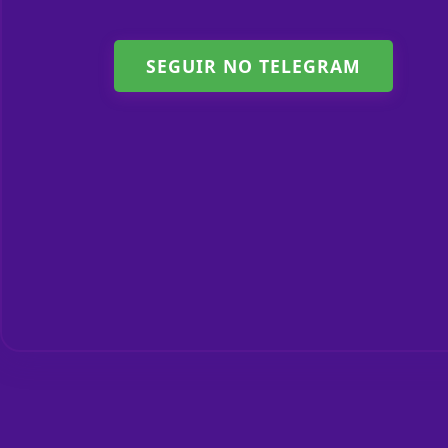
SEGUIR NO TELEGRAM