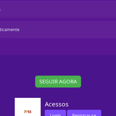
a
aticamente
SEGUIR AGORA
Acessos
Login
Registrar-se